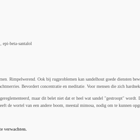
, epi-beta-santalol
men. Rimpelwerend. Ook bij rugproblemen kan sandelhout goede diensten bewijz
 nachtmerries. Bevordert concentratie en meditatie. Voor mensen die zich hardne
 gereglementeerd, maar dit belet niet dat er heel wat sandel "gestroopt" wordt
hij heeft de wortel van een andere boom, meestal mimosa, nodig om te kunnen opg
te verwachten.