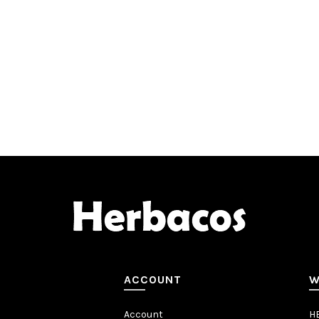
ACCOUNT
W
Account
H