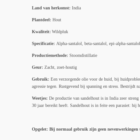
Land van herkomst:
India
Plantdeel:
Hout
Kwaliteit:
Wildpluk
Specificatie:
Alpha-santalol, beta-santalol, epi-alpha-santalol
Productiemethode:
Stoomdistillatie
Geur:
Zacht, zoet-houtig
Gebruik:
Een verzorgende olie voor de huid, bij huidproble
agressie tegen. Rustgevend bij spanning en stress. Bestrijdt
Weetjes:
De productie van sandelhout is in India zeer streng
30 jaar bereikt heeft. Sandelhout is in feite een parasiet: 
Opgelet: Bij normaal gebruik zijn geen nevenwerkingen 