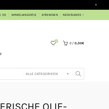
×
E (0)
WINKELWAGENTJE
AFREKENEN
NEDERLANDS
0
0
/
0,00€
S
ERISCHE OLIE-