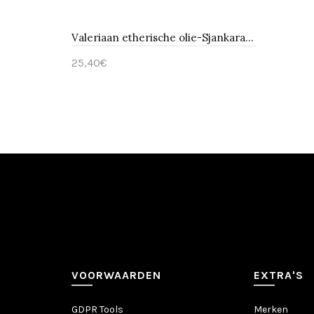
Valeriaan etherische olie-Sjankara 5 ml
25,40€
Toevoegen
VOORWAARDEN
EXTRA'S
GDPR Tools
Merken