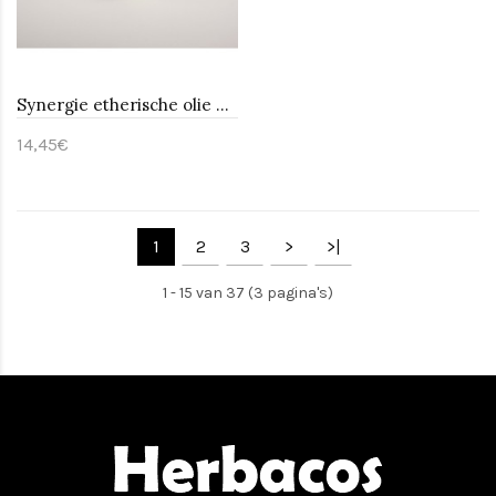
Synergie etherische olie Good night-Sjankara 11 ml
14,45€
1
2
3
>
>|
1 - 15 van 37 (3 pagina's)