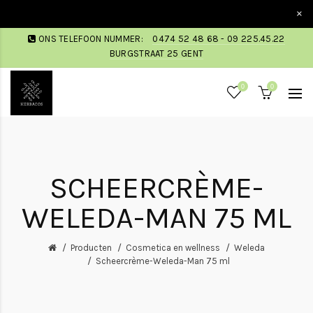
×
ONS TELEFOON NUMMER:
0474 52 48 68 - 09 225.45.22
BURGSTRAAT 25 GENT
0
0
SCHEERCRÈME-
WELEDA-MAN 75 ML
Producten
Cosmetica en wellness
Weleda
Scheercrème-Weleda-Man 75 ml